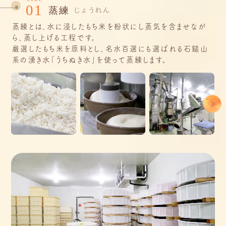
01
蒸練
じょうれん
蒸練とは、水に浸したもち米を粉状にし蒸気を含ませなが
ら、蒸し上げる工程です。
厳選したもち米を原料とし、名水百選にも選ばれる石鎚山
系の湧き水「うちぬき水」を使って蒸練します。