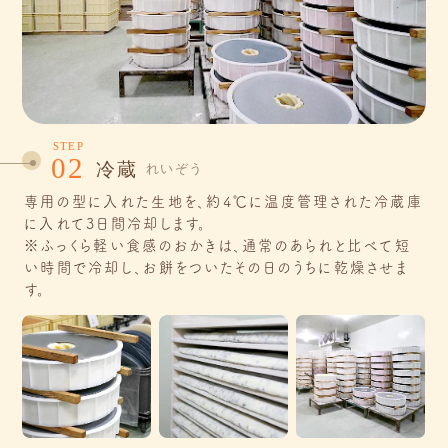
STEP
02
冷蔵
れいぞう
専用の型に入れた生地を、約4℃に温度管理された冷蔵庫
に入れて3日間冷却します。
※ふっくら軽い食感のおかきは、通常のあられと比べて短
い時間で冷却し、お餅をついたその日のうちに乾燥させま
す。