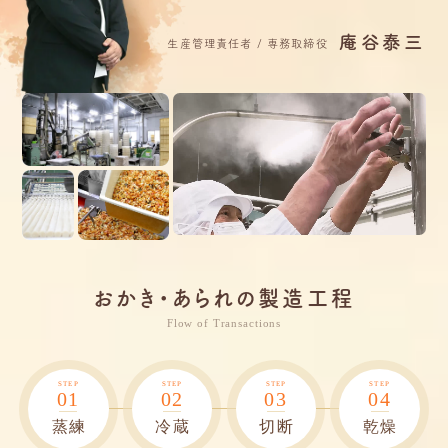
庵谷泰三
生産管理責任者 / 専務取締役
おかき・あられの製造工程
Flow of Transactions
STEP
STEP
STEP
STEP
01
02
03
04
蒸練
冷蔵
切断
乾燥