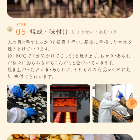
STEP
05
焼成・味付け
しょうせい・あじつけ
人の目と手でしっかりと検査を行い、基準に合格した生地を
焼き上げていきます。
約180℃で7分間かけてじっくりと焼き上げ、おかき・あられ
が徐々に膨らみながらこんがりと色づいていきます。
焼き上がったおかき・あられに、それぞれの商品レシピに則
り、味付けを行います。