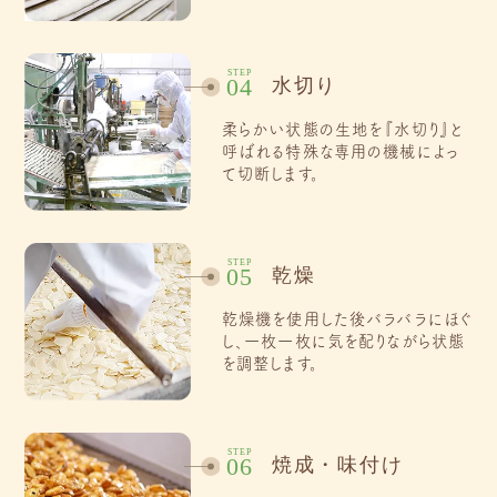
STEP
水切り
04
柔らかい状態の生地を『水切り』と
呼ばれる特殊な専用の機械によっ
て切断します。
STEP
乾燥
05
乾燥機を使用した後バラバラにほぐ
し、一枚一枚に気を配りながら状態
を調整します。
STEP
焼成・味付け
06