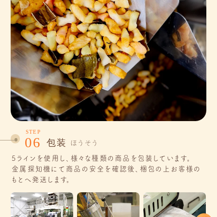
STEP
06
包装
ほうそう
5ラインを使用し、様々な種類の商品を包装しています。
金属探知機にて商品の安全を確認後、梱包の上お客様の
もとへ発送します。