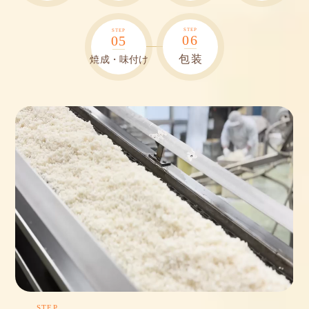
STEP
STEP
06
05
包装
焼成・味付け
STEP