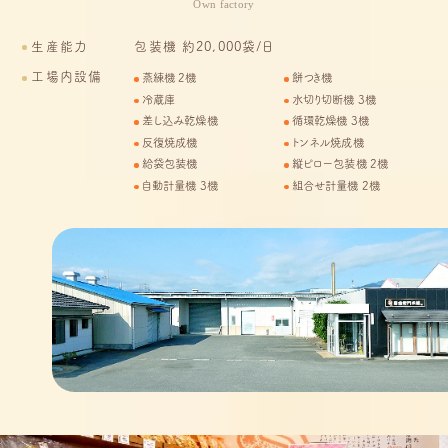
Own factory
生産能力
包装機 約20,000袋/日
工場内設備
蒸練機 2機
餅つき機
冷蔵庫
水切り切断機 3機
差し込み乾燥機
循環乾燥機 3機
反復焼成機
トンネル焼成機
給袋包装機
縦ピロー包装機 2機
自動計量機 3機
組合せ計量機 2機